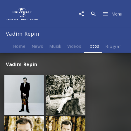
Vadim
Repin
Menu
|
Fotos
Vadim Repin
Home
News
Musik
Videos
Fotos
Biografie
Vadim Repin