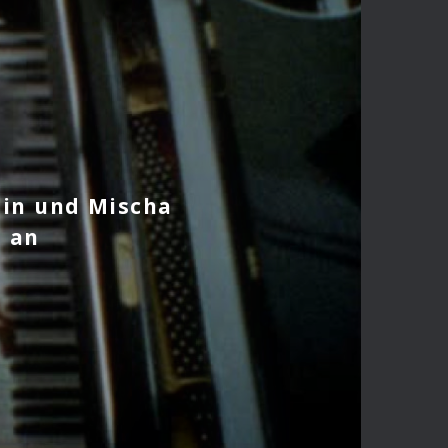
pin und Mischa
g an