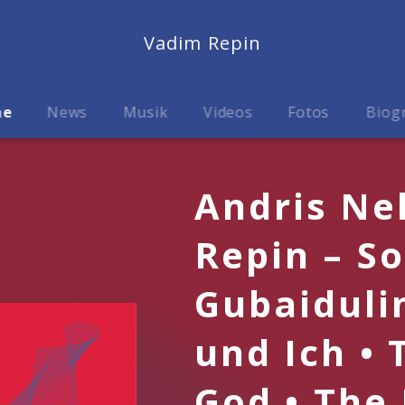
Vadim Repin
me
News
Musik
Videos
Fotos
Biog
Andris Ne
Repin – So
Gubaiduli
und Ich • 
God • The 