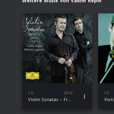
Weitere Musik von Vadim Repin
CD
2010
CD
Violin Sonatas – Franck, Grieg, Janácek