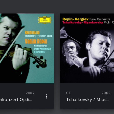
2007
CD
2002
Violinkonzert Op.61, Violinsonate Op.47
Tchaikovsky / Miaskovsky: Violin Concertos