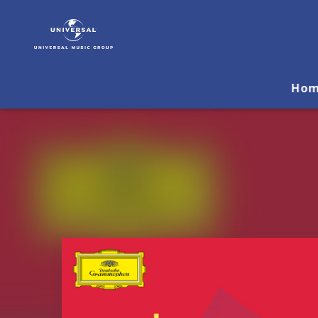
Vadim
Repin
|
Musik
&
Ho
Merch