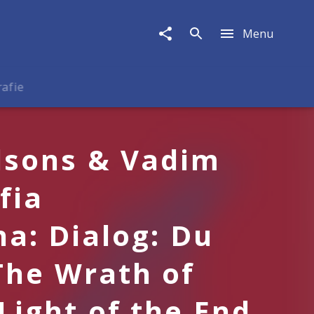
Menu
rafie
lsons & Vadim
fia
na: Dialog: Du
The Wrath of
Light of the End