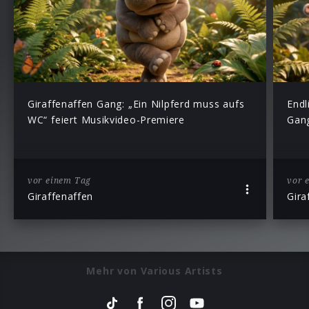
Giraffenaffen Gang: „Ein Nilpferd muss aufs
Endl
WC“ feiert Musikvideo-Premiere
Gang
vor einem Tag
vor 
Giraffenaffen
Gira
Mehr von Various Artists