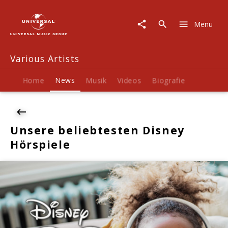
Various
Artists
Menu
|
News
|
Various Artists
Unsere
beliebtesten
Disney
Home
News
Musik
Videos
Biografie
Hörspiele
Unsere beliebtesten Disney
Hörspiele