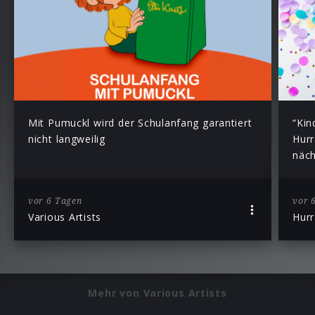
Mit Pumuckl wird der Schulanfang garantiert
“Kin
nicht langweilig
Hurr
näch
vor 6 Tagen
vor 
Various Artists
Hurr
Mehr von Various Artists