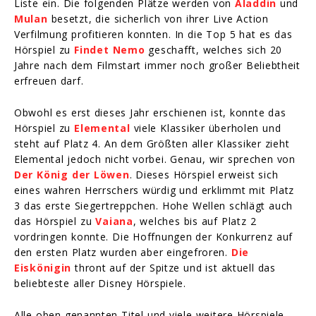
Liste ein. Die folgenden Plätze werden von
Aladdin
und
Mulan
besetzt, die sicherlich von ihrer Live Action
Verfilmung profitieren konnten. In die Top 5 hat es das
Hörspiel zu
Findet Nemo
geschafft, welches sich 20
Jahre nach dem Filmstart immer noch großer Beliebtheit
erfreuen darf.
Obwohl es erst dieses Jahr erschienen ist, konnte das
Hörspiel zu
Elemental
viele Klassiker überholen und
steht auf Platz 4. An dem Größten aller Klassiker zieht
Elemental jedoch nicht vorbei. Genau, wir sprechen von
Der König der Löwen
. Dieses Hörspiel erweist sich
eines wahren Herrschers würdig und erklimmt mit Platz
3 das erste Siegertreppchen. Hohe Wellen schlägt auch
das Hörspiel zu
Vaiana
, welches bis auf Platz 2
vordringen konnte. Die Hoffnungen der Konkurrenz auf
den ersten Platz wurden aber eingefroren.
Die
Eiskönigin
thront auf der Spitze und ist aktuell das
beliebteste aller Disney Hörspiele.
Alle oben genannten Titel und viele weitere Hörspiele