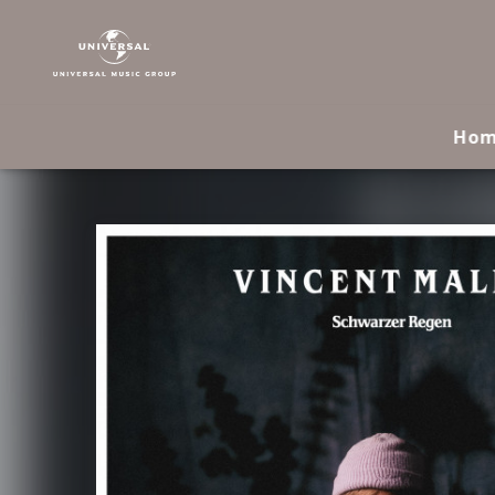
Vincent
Malin
|
Musik
&
Ho
Merch