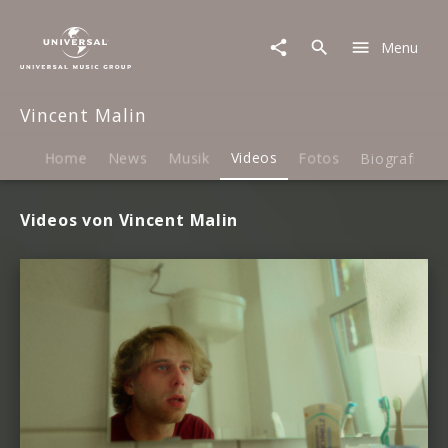
Vincent
Malin
Menu
|
Videos
Vincent Malin
Home
News
Musik
Videos
Fotos
Biografie
Videos von Vincent Malin