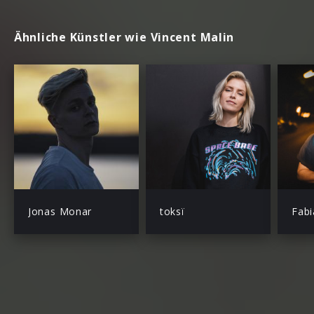
Ähnliche Künstler wie Vincent Malin
Jonas Monar
toksï
Fab