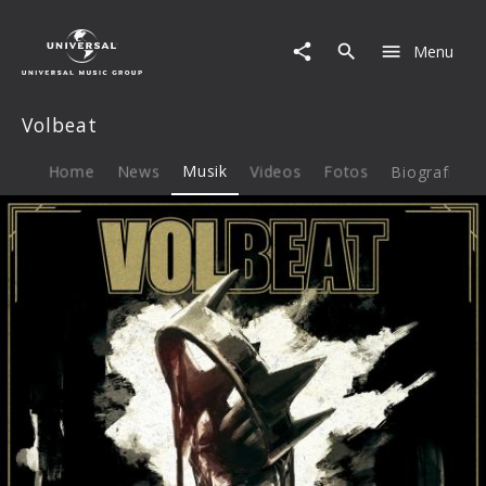
Volbeat
|
Menu
Musik
|
The
Volbeat
Devil's
Bleeding
Crown
Home
News
Musik
Videos
Fotos
Biografie