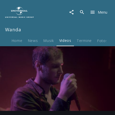
Wanda
|
Menu
Video
|
1,
Wanda
2,
3,
4
Home
News
Musik
Videos
Termine
Fotos
B
Play
-03:22
Play
Mute
Ent