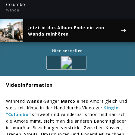
ful
Columbo
Wanda
Jetzt in das Album
Ende nie
von
Wanda reinhören
Hier bestellen
Videoinformation
Während
Wanda
-Sänger
Marco
eines Amors gleich und
stets mit Kippe in der Hand durchs Video zur
Single
“Columbo”
schwebt und wunderbar schön und närrisch
die Amore mimt, sieht man die anderen Bandmitglieder
in amoröse Beziehungen verstrickt. Zwischen Küssen,
Tränen, Streits, Umarmungen und Einsamkeit zeichnen