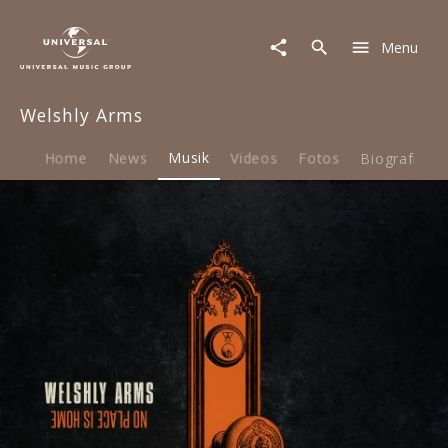
Welshly
Arms
Menu
|
Musik
|
Welshly Arms
No
Place
Is
Home
News
Musik
Videos
Fotos
Biografie
Home