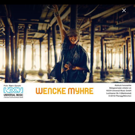
Menu
Wencke Myhre
Home
News
Musik
Termine
Fotos
Biografie
Pressebilder 2010