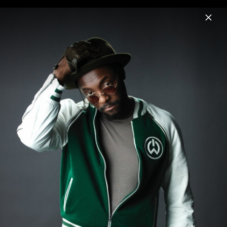
Menu
will.i.am
Home
News
Musik
Videos
Fotos
Biografie
Pressefotos 2014