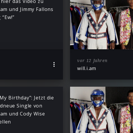
 hier das Video zu
.i.am und Jimmy Fallons
 “Ew!”
vor 12 Jahren
will.i.am
 My Birthday”: Jetzt die
dneue Single von
.i.am und Cody Wise
ellen