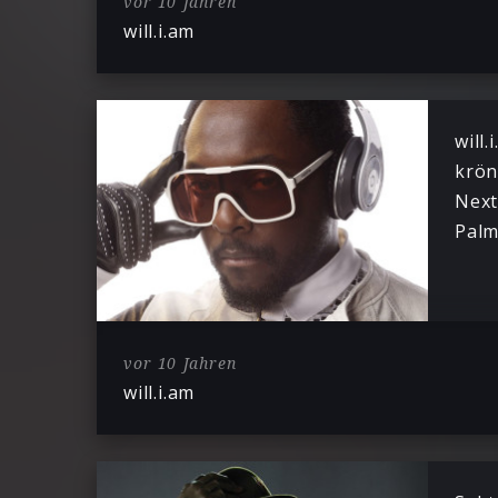
vor 10 Jahren
will.i.am
will
krön
Next
Palm
vor 10 Jahren
will.i.am