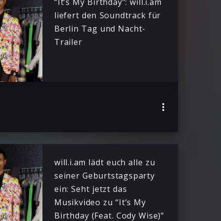
“It’s My Birthday”: will.i.am
liefert den Soundtrack für
Berlin Tag und Nacht-
Trailer
will.i.am lädt euch alle zu
seiner Geburtstagsparty
ein: Seht jetzt das
Musikvideo zu “It’s My
Birthday (Feat. Cody Wise)”