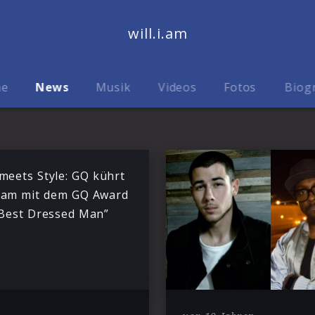
will.i.am
me
News
Musik
Videos
Fotos
Biog
meets Style: GQ kührt
.i.am mit dem GQ Award
“Best Dressed Man”
6