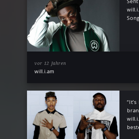
Seht
will
Song
vor 12 Jahren
will.i.am
“It’s
bran
will
best