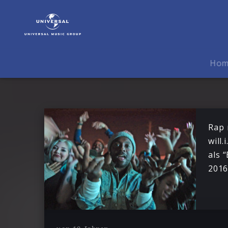
will.i.am
|
News
Ho
Rap 
will
als 
201