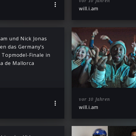
vor 10 Jahren
will.i.am
.i.am und Nick Jonas
en das Germany’s
 Topmodel-Finale in
a de Mallorca
vor 10 Jahren
will.i.am