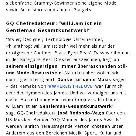
siebenfache Grammy-Gewinner seine eigene Mode
sowie Accessiores und andere Gadgets.
GQ-Chefredakteur: “will.i.am ist ein
Gentleman-Gesamtkunstwerk!”
“Styler, Designer, Technologie-Unternehmer,
Philanthrop: will.i.am ist sehr viel mehr als nur der
erfolgreiche Chef der ‘Black Eyed Peas’. Dass wir ihn nun
in der Kategorie Best Dressed auszeichnen, liegt an
seinem einzigartigen, immer überraschenden Stil-
und Mode-Bewusstsein
. Natürlich aber wollen wir
damit gleichzeitig auch
Danke für seine Musik
sagen
– das Remake von ‘
#WHEREISTHELOVE
’ war für mich
eine der Hymnen des Jahres. Und wir verneigen uns mit
dieser Auszeichnung vor seiner Coolness. Ich finde:
will.i.am ist ein
Gentleman-Gesamtkunstwerk
”,
sagt GQ-Chefredakteur
José Redondo-Vega
über den
US-Musiker. Bei den “GQ Männer des Jahres Awards”
werden jährlich herausragende Persönlichkeiten unter
Anderem aus den Bereichen Musik, Sport, Kultur und