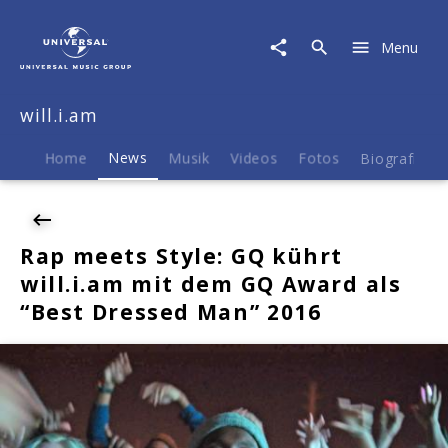
will.i.am
|
Menu
News
|
Rap
will.i.am
meets
Style:
GQ
Home
News
Musik
Videos
Fotos
Biografie
kührt
will.i.am
mit
dem
Rap meets Style: GQ kührt
GQ
will.i.am mit dem GQ Award als
Award
als
“Best Dressed Man” 2016
"Best
Dressed
Man"
2016