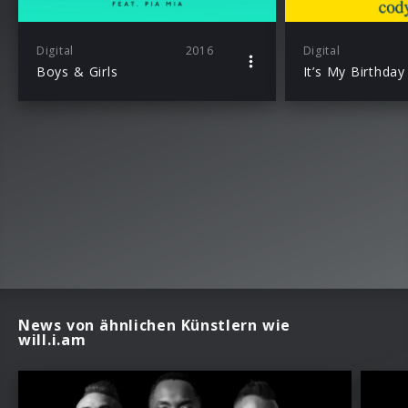
Digital
2016
Digital
Boys & Girls
It’s My Birthday
News von ähnlichen Künstlern wie
will.i.am