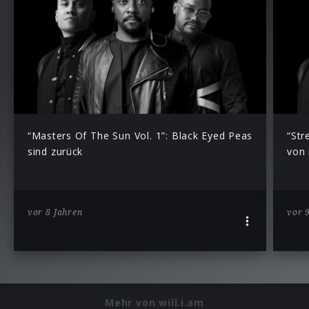
“Masters Of The Sun Vol. 1”: Black Eyed Peas
“Str
sind zurück
von 
vor 8 Jahren
vor 
Mehr von will.i.am