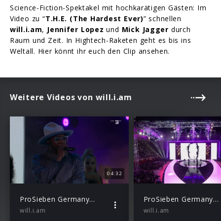
Science-Fiction-Spektakel mit hochkarätigen Gästen: Im
Video zu “
T.H.E. (The Hardest Ever)
” schnellen
will.i.am
,
Jennifer Lopez
und
Mick Jagger
durch
Raum und Zeit. In Hightech-Raketen geht es bis ins
Weltall. Hier könnt ihr euch den Clip ansehen.
Weitere Videos von will.i.am
04:32
ProSieben Germany’s next Topmodel
ProSieben Germany’s next Topmodel
will.i.am
will.i.am