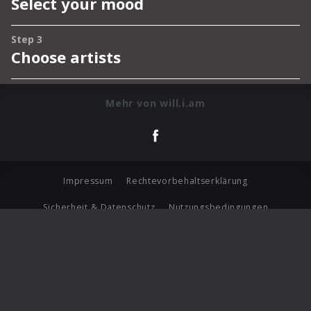
Mehr von will.i.am
Impressum
Rechtevorbehaltserklärung
Sicherheit & Datenschutz
Nutzungsbedingungen
Journalistenlounge
Für Geschäftspartner
Barrierefreiheit Statement
© Copyright 2026 Universal Music Group N.V. All Rights
Reserved.