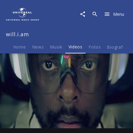
will.i.am
|
Menu
Video
|
T.H.E.
will.i.am
(The
Hardest
Ever)
Home
News
Musik
Videos
Fotos
Biografie
Play
-04:39
Play
Mute
Ent