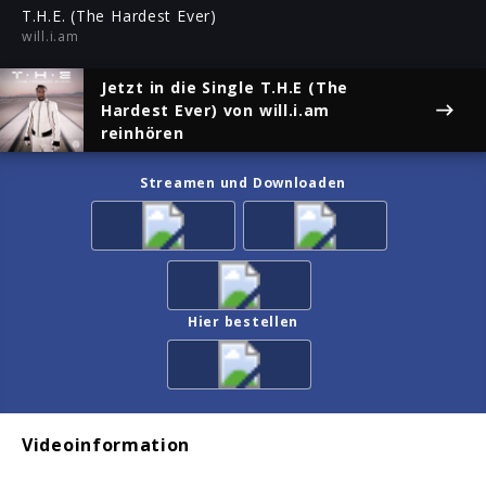
ful
T.H.E. (The Hardest Ever)
will.i.am
Jetzt in die Single
T.H.E (The
Hardest Ever)
von will.i.am
reinhören
Streamen und Downloaden
Hier bestellen
Videoinformation