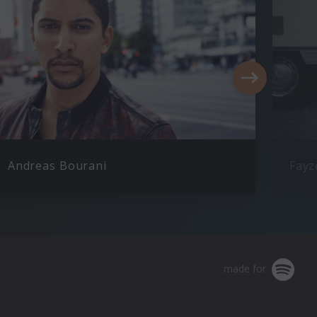
Andreas Bourani
Fayz