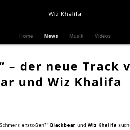
Wiz Khalifa
Home
News
Musik
Videos
” – der neue Track 
ar und Wiz Khalifa
 Schmerz anstoßen?”
Blackbear
und
Wiz Khalifa
such