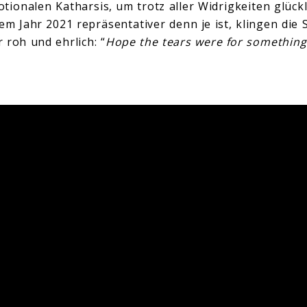
ionalen Katharsis, um trotz aller Widrigkeiten glückli
sem Jahr 2021 repräsentativer denn je ist, klingen die
r roh und ehrlich: “
Hope the tears were for something