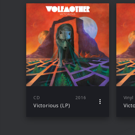
CD
2016
Vinyl
Victorious (LP)
Vict