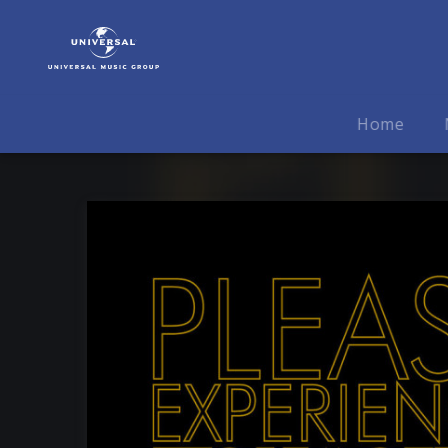
Wolfmother
|
Musik
|
Please
Home
Experience
Wolfmother