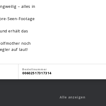
gweilig – alles in
fore-Seen-Footage
und erhält das
Wolfmother noch
egler auf laut!
Bestellnummer
00602517317314
Alle anzeigen