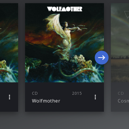
CD
2015
CD
Wolfmother
Cosm