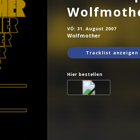
Wolfmoth
VÖ:
31. August 2007
Wolfmother
Tracklist anzeigen
Hier bestellen