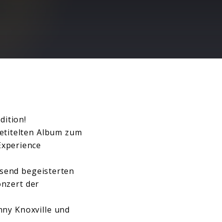
dition!
betitelten Album zum
Experience
send begeisterten
nzert der
hnny Knoxville und