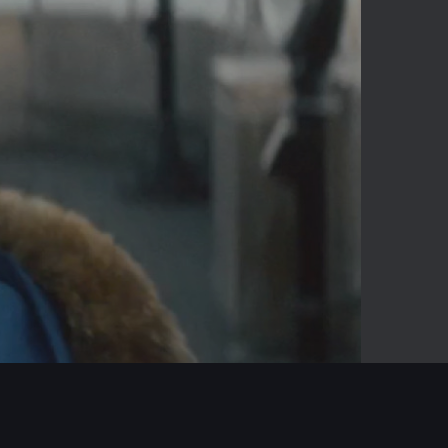
-06:19
Mute
Enter
fullscreen