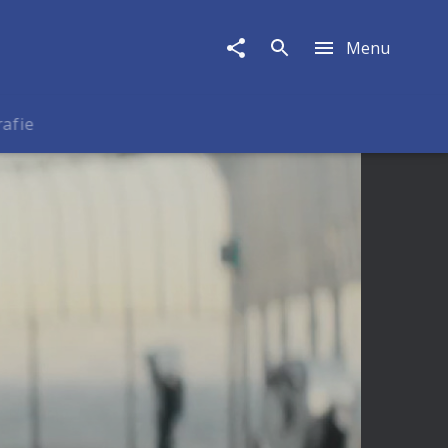
Menu
rafie