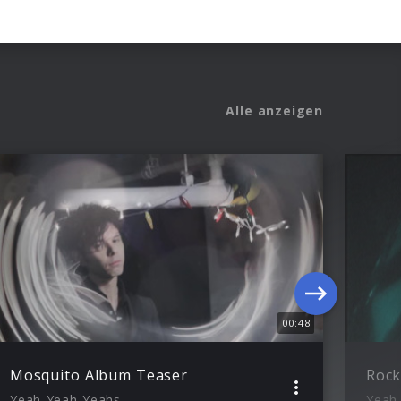
Alle anzeigen
00:48
Mosquito Album Teaser
Rock
Yeah Yeah Yeahs
Yeah