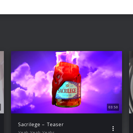
s
03:50
Sacrilege – Teaser
Yeah Yeah Yeahs