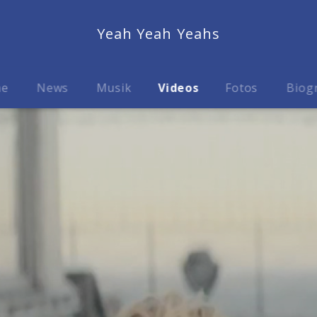
Yeah Yeah Yeahs
me
News
Musik
Videos
Fotos
Biog