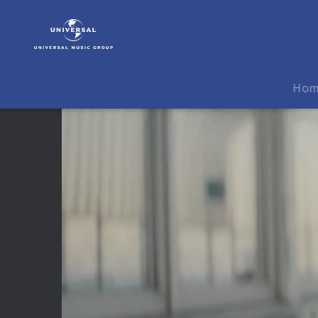
Yeah
Yeah
Yeahs
|
Video
Ho
|
Despair