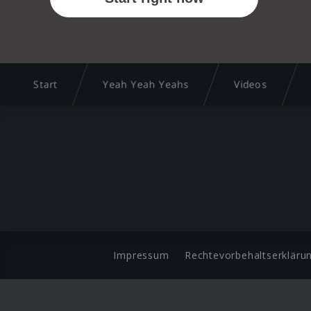
Start
Yeah Yeah Yeahs
Videos
Impressum
Rechtevorbehaltserkläru