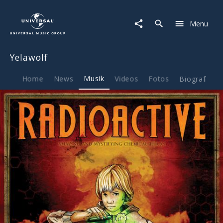
Yelawolf
|
Menu
Musik
|
Radioactive
Yelawolf
Home
News
Musik
Videos
Fotos
Biografie