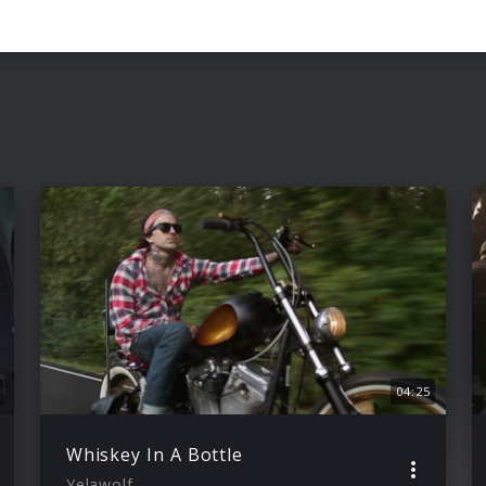
04:25
Whiskey In A Bottle
Yelawolf