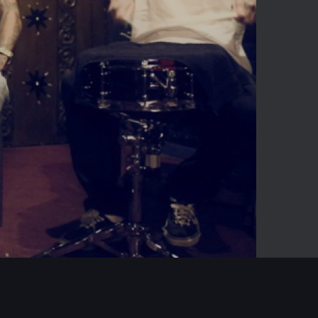
04:19
Mute
Enter
fullscreen