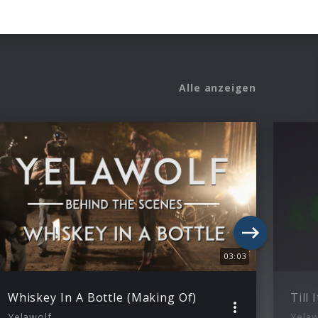
Alle anzeigen
03:03
Whiskey In A Bottle (Making Of)
Till 
Yelawolf
Yelaw