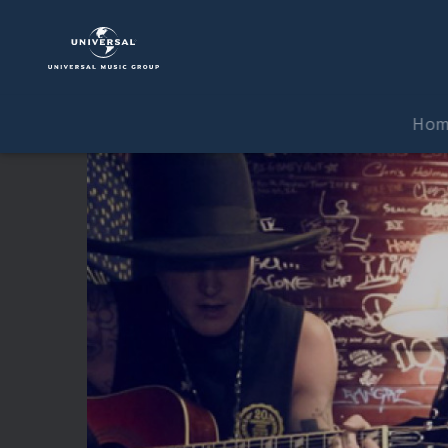
Yelawolf
|
Video
|
Till
Ho
It's
Gone
(Akustik
Version)