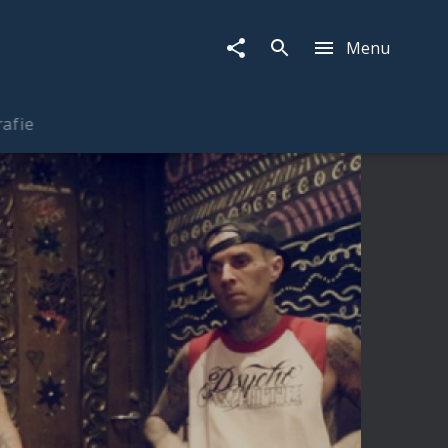
Menu
rafie