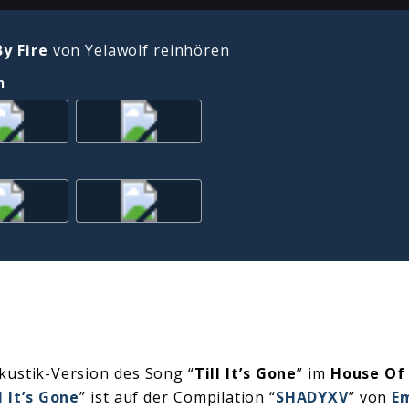
By Fire
von Yelawolf reinhören
n
kustik-Version des Song “
Till It’s Gone
” im
House Of
l It’s Gone
” ist auf der Compilation “
SHADYXV
” von
E