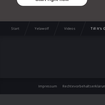
Start
Yelawolf
Videos
Till It’
Impressum
Rechtevorbehaltserkläru