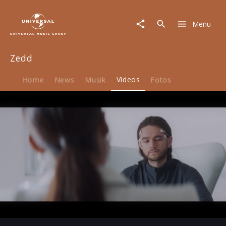
Zedd
|
Menu
Video
|
365
Zedd
Home
News
Musik
Videos
Fotos
Play
04:19
Play
Mute
Ent