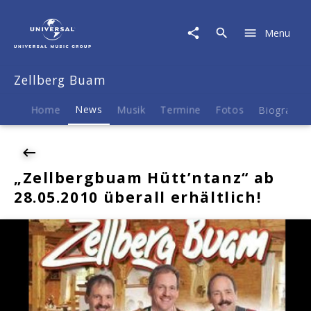
Zellberg
Buam
Menu
|
News
|
Zellberg Buam
„Zellbergbuam
Hütt’ntanz“
ab
Home
News
Musik
Termine
Fotos
Biografie
28.05.2010
überall
erhältlich!
„Zellbergbuam Hütt’ntanz“ ab
28.05.2010 überall erhältlich!