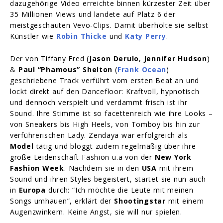
dazugehörige Video erreichte binnen kürzester Zeit über
35 Millionen Views und landete auf Platz 6 der
meistgeschauten Vevo-Clips. Damit überholte sie selbst
Künstler wie
Robin Thicke
und
Katy Perry
.
Der von Tiffany Fred (
Jason Derulo
,
Jennifer Hudson
)
&
Paul “Phamous” Shelton
(
Frank Ocean
)
geschriebene Track verführt vom ersten Beat an und
lockt direkt auf den Dancefloor: Kraftvoll, hypnotisch
und dennoch verspielt und verdammt frisch ist ihr
Sound. Ihre Stimme ist so facettenreich wie ihre Looks –
von Sneakers bis High Heels, von Tomboy bis hin zur
verführerischen Lady. Zendaya war erfolgreich als
Model
tätig und bloggt zudem regelmäßig über ihre
große Leidenschaft Fashion u.a von der
New York
Fashion Week
. Nachdem sie in den
USA
mit ihrem
Sound und ihren Styles begeistert, startet sie nun auch
in
Europa
durch: “Ich möchte die Leute mit meinen
Songs umhauen”, erklärt der
Shootingstar
mit einem
Augenzwinkern. Keine Angst, sie will nur spielen.