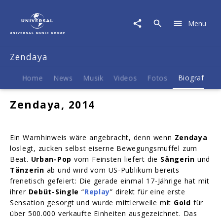
Zendaya
|
Menu
Biografie
Zendaya
Home
News
Musik
Videos
Fotos
Biografie
Zendaya, 2014
Ein Warnhinweis wäre angebracht, denn wenn
Zendaya
loslegt, zucken selbst eiserne Bewegungsmuffel zum
Beat.
Urban-Pop
vom Feinsten liefert die
Sängerin
und
Tänzerin
ab und wird vom US-Publikum bereits
frenetisch gefeiert: Die gerade einmal 17-Jährige hat mit
ihrer
Debüt-Single
“
Replay
” direkt für eine erste
Sensation gesorgt und wurde mittlerweile mit
Gold
für
über 500.000 verkaufte Einheiten ausgezeichnet. Das