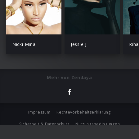
Nicki Minaj
Jessie J
Rih
Mehr von Zendaya
Impressum
Rechtevorbehaltserklärung
Sicherheit & Datenschutz
Nutzungsbedingungen
Journalistenlounge
Für Geschäftspartner