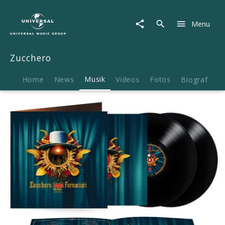
Zucchero
|
Menu
Musik
|
D.O.C.
Zucchero
(2LP)
Home
News
Musik
Videos
Fotos
Biografie