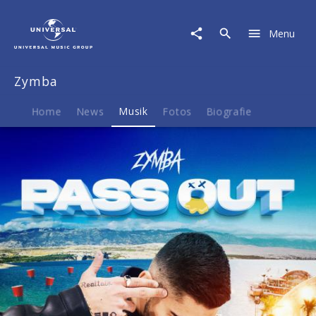
Zymba
|
Menu
Musik
|
PASS
Zymba
OUT
Home
News
Musik
Fotos
Biografie