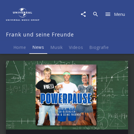
Frank
und
Menu
seine
Freunde
|
Frank und seine Freunde
News
Home
News
Musik
Videos
Biografie