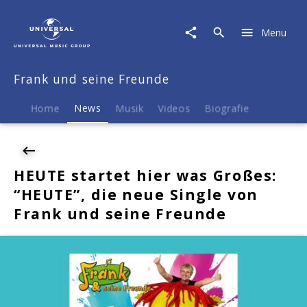
Frank
und
Menu
seine
Freunde
|
Frank und seine Freunde
News
|
HEUTE
Home
News
Musik
Videos
Biografie
startet
hier
was
Großes:
HEUTE startet hier was Großes:
"HEUTE",
“HEUTE”, die neue Single von
die
neue
Frank und seine Freunde
Single
von
Frank
und
seine
Freunde