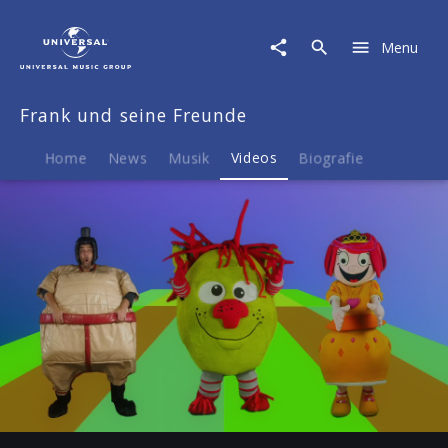
Frank
und
Menu
seine
Freunde
|
Frank und seine Freunde
Video
|
Dicker
Home
News
Musik
Videos
Biografie
Bauch
Play
-02:27
Play
Mute
Ent