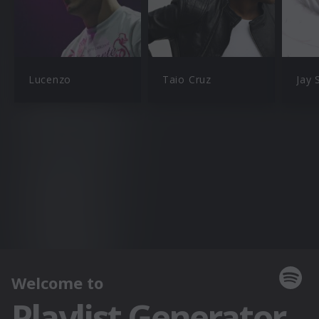
Lucenzo
Taio Cruz
Jay 