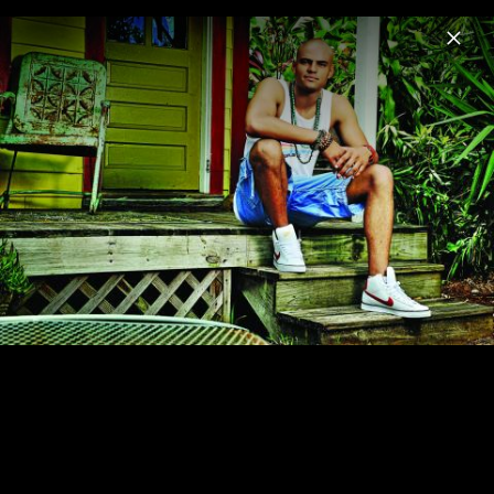
Menu
Mohombi
Home
News
Musik
Videos
Fotos
Biografie
Pressebilder 2010