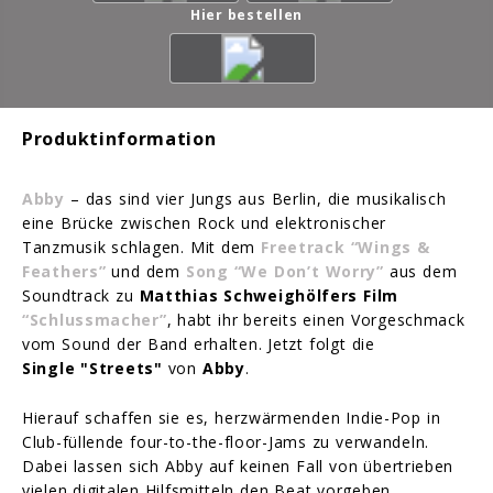
Hier bestellen
Produktinformation
Abby
– das sind vier Jungs aus Berlin, die musikalisch
eine Brücke zwischen Rock und elektronischer
Tanzmusik schlagen. Mit dem
Freetrack “Wings &
Feathers”
und dem
Song “We Don’t Worry”
aus dem
Soundtrack zu
Matthias Schweighölfers Film
“Schlussmacher”
, habt ihr bereits einen Vorgeschmack
vom Sound der Band erhalten. Jetzt folgt die
Single
"
Streets"
von
Abby
.
Hierauf schaffen sie es, herzwärmenden Indie-Pop in
Club-füllende four-to-the-floor-Jams zu verwandeln.
Dabei lassen sich Abby auf keinen Fall von übertrieben
vielen digitalen Hilfsmitteln den Beat vorgeben.