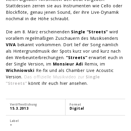
Stattdessen zerren sie aus Instrumenten wie Cello oder
Blockflöte, genau jenen Sound, der ihre Live-Dynamik
nochmal in die Höhe schraubt.
Die am 8. März erscheinenden
Single “Streets”
wird
vorallem regelmäßigen Zuschauern des Musiksenders
VIVA
bekannt vorkommen. Dort lief der Song nämlich
als Hintergrundmusik der Spots kurz vor und kurz nach
den Werbeunterbrechungen.
“Streets”
erwartet euch in
der Single Version, im
Monsieur Adi
Remix, im
Wichniowski
Re-fix und als Chamber Live Acoustic
Version.
Das offizielle Musikvideo zur
Single
“Streets”
könnt ihr euch hier ansehen.
Veröffentlichung
Format
15.3.2013
Digital
Label
–