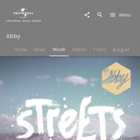
Abby
|
Menu
Musik
|
Streets
Abby
Home
News
Musik
Videos
Fotos
Biografie