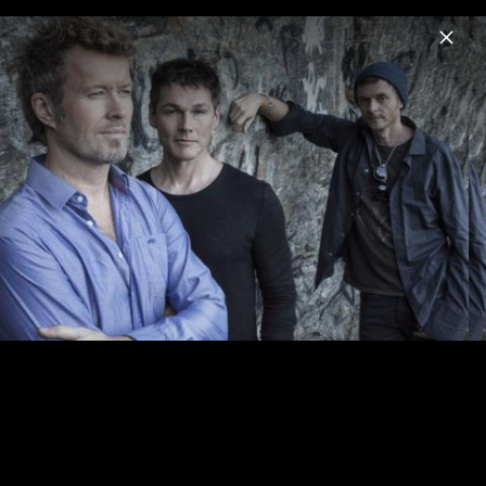
Menu
a-ha
Home
News
Musik
Videos
Fotos
Biografie
a-ha - Pressebilder 2017