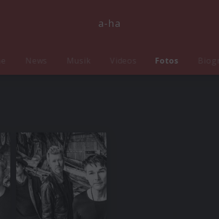
a-ha
me
News
Musik
Videos
Fotos
Biog