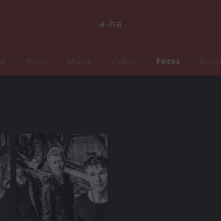
a-ha
me
News
Musik
Videos
Fotos
Biog