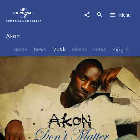
Akon
|
Menu
Musik
|
Don't
Akon
Matter
Home
News
Musik
Videos
Fotos
Biografie