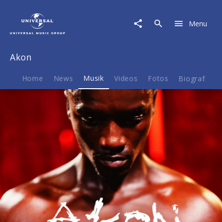
Akon
|
Menu
Musik
|
Trouble
Akon
Home
News
Musik
Videos
Fotos
Biografie