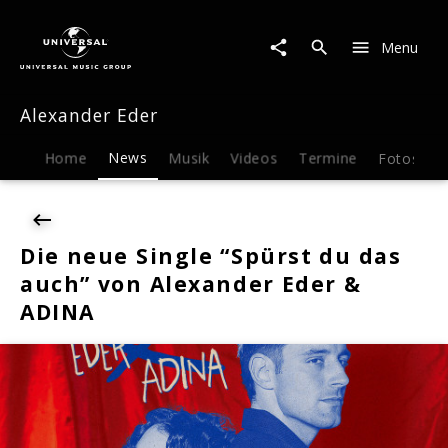
Alexander
Eder
Menu
|
News
|
Alexander Eder
Die
neue
Single
Home
News
Musik
Videos
Termine
Fotos
B
"Spürst
du
das
auch"
Die neue Single “Spürst du das
von
auch” von Alexander Eder &
Alexander
Eder
ADINA
&
ADINA