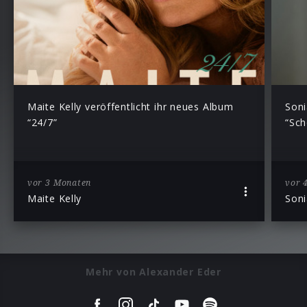
Maite Kelly veröffentlicht ihr neues Album
Soni
“24/7”
“Sch
vor 3 Monaten
vor 
Maite Kelly
Soni
Mehr von Alexander Eder