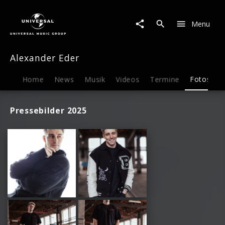
Alexander
Eder
Menu
|
Fotos
Alexander Eder
Home
News
Musik
Videos
Termine
Fotos
B
Pressebilder 2025