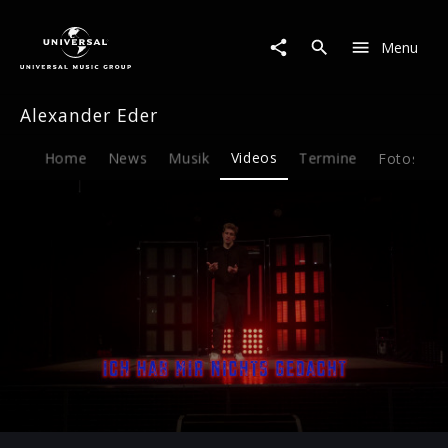
Alexander
Eder
Menu
|
Video
|
Alexander Eder
Julia
&
Romeo
Home
News
Musik
Videos
Termine
Fotos
B
Play
-02:27
Play
Mute
Ent