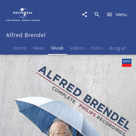
Alfred
Brendel
Menu
|
Musik
|
Alfred Brendel
Alfred
Brendel
-
Home
News
Musik
Videos
Fotos
Biografie
Complete
Philips
Recordings