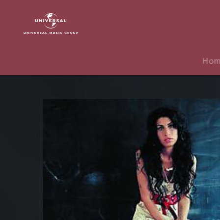
Amy
Winehouse
|
Musik
|
Ho
Back
To
Black
-
Vinyl