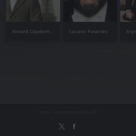
Richard Clayderman
Luciano Pavarotti
Bryn
Mehr von Andrea Bocelli