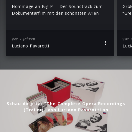
Hommage an Big P. – Der Soundtrack zum
Groß
Dokumentarfilm mit den schönsten Arien
“Gre
vor 7 Jahren
vor 
Luciano Pavarotti
Luci
Schau dir jetzt "The Complete Opera Recordings
(Trailer)" von Luciano Pavarotti an