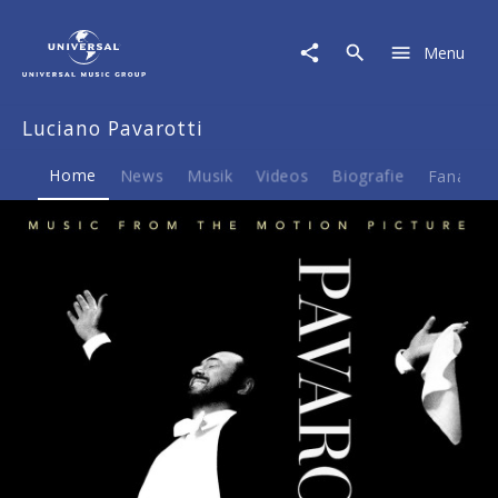
Luciano
Pavarotti
Menu
|
Musik
&
Luciano Pavarotti
Merch
Home
News
Musik
Videos
Biografie
Fanartike