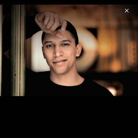
Menu
Andreas Bourani
Home
News
Musik
Videos
Fotos
Biografie
HEY Live Pressebilder 2015