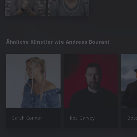
Ähnliche Künstler wie Andreas Bourani
Sarah Connor
Rea Garvey
Bos