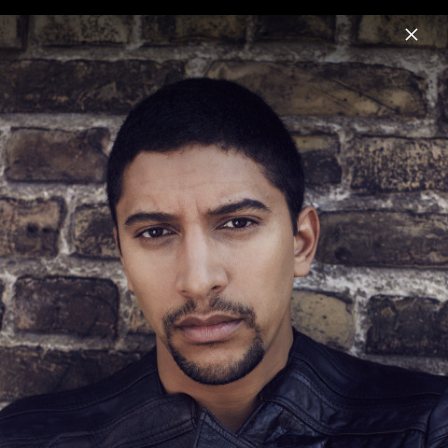
Menu
Andreas Bourani
Home
News
Musik
Videos
Fotos
Biografie
HEY Live Pressebilder 2015