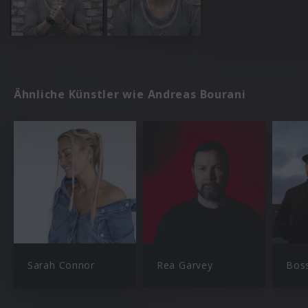
Ähnliche Künstler wie Andreas Bourani
Sarah Connor
Rea Garvey
Bos