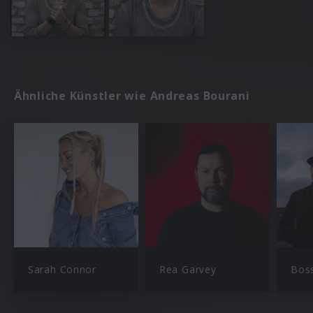
Ähnliche Künstler wie Andreas Bourani
Sarah Connor
Rea Garvey
Bos