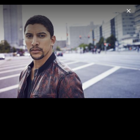
Menu
Andreas Bourani
Home
News
Musik
Videos
Fotos
Biografie
HEY Live Pressebilder 2015