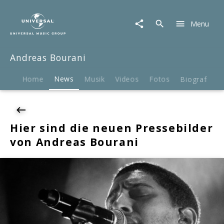
Andreas
Bourani
Menu
|
News
|
Andreas Bourani
Hier
sind
die
Home
News
Musik
Videos
Fotos
Biografie
neuen
Pressebilder
von
Andreas
Hier sind die neuen Pressebilder
Bourani
von Andreas Bourani