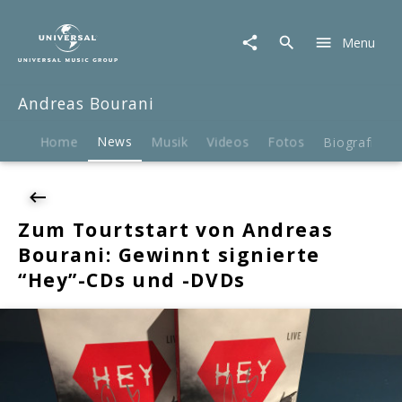
Andreas
Bourani
Menu
|
News
|
Andreas Bourani
Zum
Tourtstart
von
Home
News
Musik
Videos
Fotos
Biografie
Andreas
Bourani:
Gewinnt
signierte
Zum Tourtstart von Andreas
"Hey"-
Bourani: Gewinnt signierte
CDs
und
“Hey”-CDs und -DVDs
-
DVDs