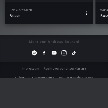
vor 4 Monaten
vor 
Bosse
Bos
Mehr von Andreas Bourani
Impressum
Rechtevorbehaltserklärung
Sicherheit & Datenschutz
Nutzungsbedingungen
Journalistenlounge
Für Geschäftspartner
Barrierefreiheit Statement
© Copyright 2026 Universal Music Group N.V. All Rights