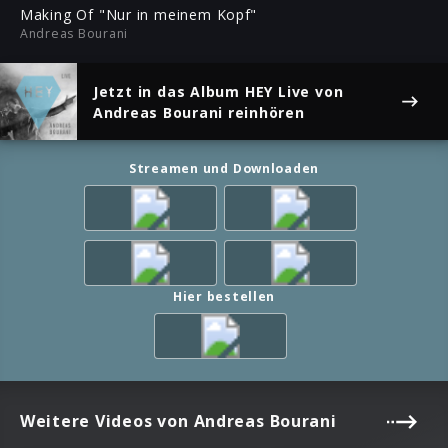
ful
Making Of "Nur in meinem Kopf"
Andreas Bourani
Jetzt in das Album
HEY Live
von
Andreas Bourani reinhören
Streamen und Downloaden
Hier bestellen
Weitere Videos von Andreas Bourani